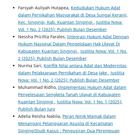
Farsyah Auliyah Hutapea,
Kedudukan Hukum Adat
dalam Pernikahan Masyarakat di Desa Sungai Keranji,
Kec. Singingi, Kab. Kuantan Singingi
,
Justitia Nova:
Vol. 1 No. 2 (2025): Publish Bulan Desember
Nessha Pricillia Farales,
Integrasi Hukum Adat Dengan
Hukum Nasional Dalam Pengelolaan Hak Ulayat Di
Kabupaten Kuantan Singingi
,
Justitia Nova: Vol. 1 No.
2 (2025): Publish Bulan Desember
Nurma Sari,
Konflik Nilai antara Adat dan Modernitas
dalam Pelaksanaan Pernikahan di Desa Jake
,
Justitia
Nova: Vol. 1 No. 2 (2025): Publish Bulan Desember
Muhammad Ridho,
Implementasi Hukum Adat dalam
Penyelesaian Sengketa Tanah Ulayat di Kabupaten
Kuantan Singingi
,
Justitia Nova: Vol. 1 No. 1 (2025):
Publish Bulan Juni
Adelia Reisha Nabila,
Peran Ninik Mamak dalam
Menangani Pelanggaran Asusila di Kecamatan
SingingiStudi Kasus : Pengusiran Dua Perempuan