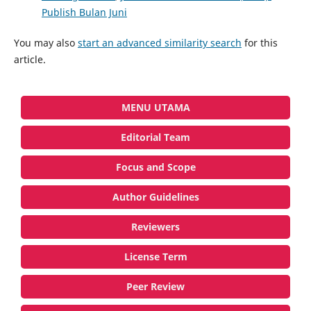
Publish Bulan Juni
You may also
start an advanced similarity search
for this
article.
MENU UTAMA
Editorial Team
Focus and Scope
Author Guidelines
Reviewers
License Term
Peer Review