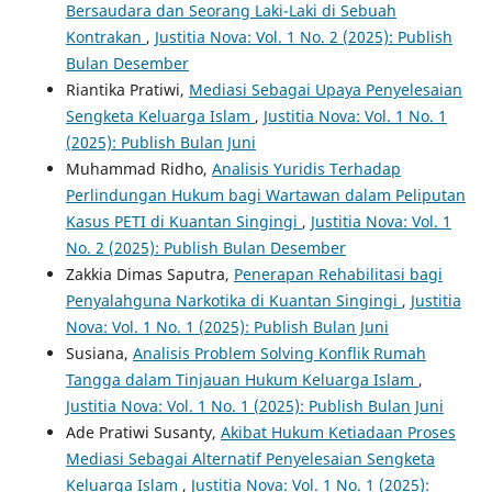
Bersaudara dan Seorang Laki-Laki di Sebuah
Kontrakan
,
Justitia Nova: Vol. 1 No. 2 (2025): Publish
Bulan Desember
Riantika Pratiwi,
Mediasi Sebagai Upaya Penyelesaian
Sengketa Keluarga Islam
,
Justitia Nova: Vol. 1 No. 1
(2025): Publish Bulan Juni
Muhammad Ridho,
Analisis Yuridis Terhadap
Perlindungan Hukum bagi Wartawan dalam Peliputan
Kasus PETI di Kuantan Singingi
,
Justitia Nova: Vol. 1
No. 2 (2025): Publish Bulan Desember
Zakkia Dimas Saputra,
Penerapan Rehabilitasi bagi
Penyalahguna Narkotika di Kuantan Singingi
,
Justitia
Nova: Vol. 1 No. 1 (2025): Publish Bulan Juni
Susiana,
Analisis Problem Solving Konflik Rumah
Tangga dalam Tinjauan Hukum Keluarga Islam
,
Justitia Nova: Vol. 1 No. 1 (2025): Publish Bulan Juni
Ade Pratiwi Susanty,
Akibat Hukum Ketiadaan Proses
Mediasi Sebagai Alternatif Penyelesaian Sengketa
Keluarga Islam
,
Justitia Nova: Vol. 1 No. 1 (2025):