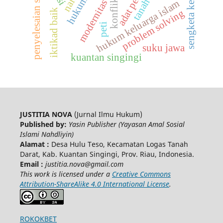
penyelesaian sengketa
sengketa keluarga
konflik nilai
hukum adat
modernitas
hukum keluarga islam
iktikad baik
problem solving
peti
suku jawa
kuantan singingi
JUSTITIA NOVA
(Jurnal Ilmu Hukum)
Published by:
Yasin Publisher (Yayasan Amal Sosial
Islami Nahdliyin)
Alamat :
Desa Hulu Teso, Kecamatan Logas Tanah
Darat, Kab. Kuantan Singingi, Prov. Riau, Indonesia.
Email :
justitia.nova@gmail.com
This work is licensed under a
Creative Commons
Attribution-ShareAlike 4.0 International License
.
ROKOKBET