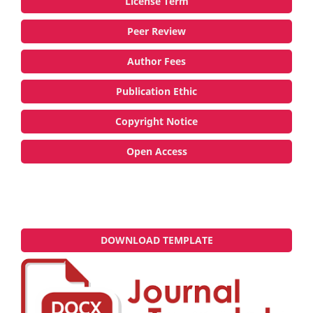
License Term
Peer Review
Author Fees
Publication Ethic
Copyright Notice
Open Access
DOWNLOAD TEMPLATE