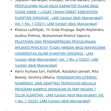
PENYULUHAN NILAI-NILAI KARAKTER ISLAMI BAGI
SISWA SMAN 1 LOGAS TANAH DARAT KABUPATEN
KUANTAN SINGINGI
,
LAM (Lestari Abdi Masyarakat):
Vol. 1 No. 1 (2025): LAM (Lestari Abdi Masyarakat)
Khanza Luthfiyah, Tri Yuda Prayoga, Reyfo Reyfandro,
Audina Pretisia, Muhammad Khairul Saputra,
PELATIHAN DAN PENDAMPINGAN PENGGUNAAN
APLIKASI PENCATAT TUGAS HARIAN BAGI MAHASISWA
UNIVERSITAS ISLAM KUANTAN SINGINGI
,
LAM
(Lestari Abdi Masyarakat): Vol. 1 No. 2 (2025): LAM
(Lestari Abdi Masyarakat)
Harni Kumala Sari, Fadillah, Raudatul Jannah, Rita
Beauty, Sesmita Oktaria,
PENINGKATAN LITERASI,
NUMERASI, DAN ADAPTASI TEKNOLOGI MELALUI
PROGRAM KAMPUS MENGAJAR DI SMP NEGERI 7
TELUK KUANTAN
,
LAM (Lestari Abdi Masyarakat): Vol.
1 No. 1 (2025): LAM (Lestari Abdi Masyarakat)