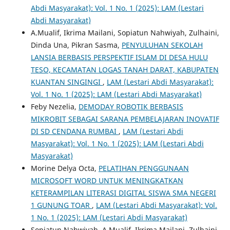
Abdi Masyarakat): Vol. 1 No. 1 (2025): LAM (Lestari
Abdi Masyarakat)
A.Mualif, Ikrima Mailani, Sopiatun Nahwiyah, Zulhaini,
Dinda Una, Pikran Sasma,
PENYULUHAN SEKOLAH
LANSIA BERBASIS PERSPEKTIF ISLAM DI DESA HULU
TESO, KECAMATAN LOGAS TANAH DARAT, KABUPATEN
KUANTAN SINGINGI
,
LAM (Lestari Abdi Masyarakat):
Vol. 1 No. 1 (2025): LAM (Lestari Abdi Masyarakat)
Feby Nezelia,
DEMODAY ROBOTIK BERBASIS
MIKROBIT SEBAGAI SARANA PEMBELAJARAN INOVATIF
DI SD CENDANA RUMBAI
,
LAM (Lestari Abdi
Masyarakat): Vol. 1 No. 1 (2025): LAM (Lestari Abdi
Masyarakat)
Morine Delya Octa,
PELATIHAN PENGGUNAAN
MICROSOFT WORD UNTUK MENINGKATKAN
KETERAMPILAN LITERASI DIGITAL SISWA SMA NEGERI
1 GUNUNG TOAR
,
LAM (Lestari Abdi Masyarakat): Vol.
1 No. 1 (2025): LAM (Lestari Abdi Masyarakat)
Sopiatun Nahwiyah, A.Mualif, Ikrima Mailani, Zulhaini,