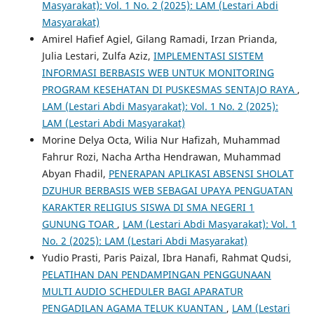
Masyarakat): Vol. 1 No. 2 (2025): LAM (Lestari Abdi
Masyarakat)
Amirel Hafief Agiel, Gilang Ramadi, Irzan Prianda,
Julia Lestari, Zulfa Aziz,
IMPLEMENTASI SISTEM
INFORMASI BERBASIS WEB UNTUK MONITORING
PROGRAM KESEHATAN DI PUSKESMAS SENTAJO RAYA
,
LAM (Lestari Abdi Masyarakat): Vol. 1 No. 2 (2025):
LAM (Lestari Abdi Masyarakat)
Morine Delya Octa, Wilia Nur Hafizah, Muhammad
Fahrur Rozi, Nacha Artha Hendrawan, Muhammad
Abyan Fhadil,
PENERAPAN APLIKASI ABSENSI SHOLAT
DZUHUR BERBASIS WEB SEBAGAI UPAYA PENGUATAN
KARAKTER RELIGIUS SISWA DI SMA NEGERI 1
GUNUNG TOAR
,
LAM (Lestari Abdi Masyarakat): Vol. 1
No. 2 (2025): LAM (Lestari Abdi Masyarakat)
Yudio Prasti, Paris Paizal, Ibra Hanafi, Rahmat Qudsi,
PELATIHAN DAN PENDAMPINGAN PENGGUNAAN
MULTI AUDIO SCHEDULER BAGI APARATUR
PENGADILAN AGAMA TELUK KUANTAN
,
LAM (Lestari