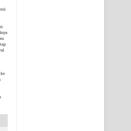
ensi
si
alnya
tau
etap
wal
 ke
n
n