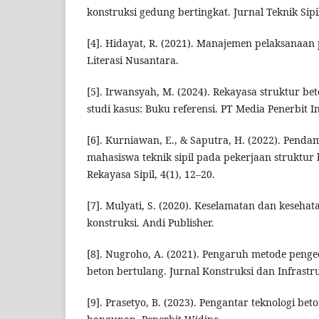
konstruksi gedung bertingkat. Jurnal Teknik Sipil
[4]. Hidayat, R. (2021). Manajemen pelaksanaan 
Literasi Nusantara.
[5]. Irwansyah, M. (2024). Rekayasa struktur be
studi kasus: Buku referensi. PT Media Penerbit I
[6]. Kurniawan, E., & Saputra, H. (2022). Pend
mahasiswa teknik sipil pada pekerjaan struktur
Rekayasa Sipil, 4(1), 12–20.
[7]. Mulyati, S. (2020). Keselamatan dan keseha
konstruksi. Andi Publisher.
[8]. Nugroho, A. (2021). Pengaruh metode penge
beton bertulang. Jurnal Konstruksi dan Infrastru
[9]. Prasetyo, B. (2023). Pengantar teknologi bet