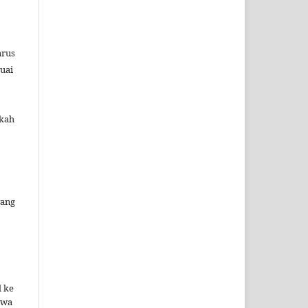
arus
uai
akah
yang
 ke
hwa