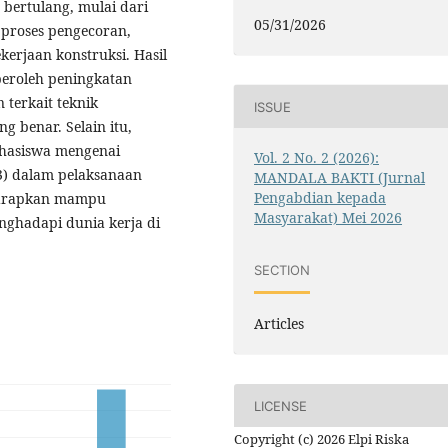
ertulang, mulai dari
05/31/2026
 proses pengecoran,
erjaan konstruksi. Hasil
eroleh peningkatan
terkait teknik
ISSUE
g benar. Selain itu,
hasiswa mengenai
Vol. 2 No. 2 (2026):
3) dalam pelaksanaan
MANDALA BAKTI (Jurnal
Pengabdian kepada
iharapkan mampu
Masyarakat) Mei 2026
ghadapi dunia kerja di
SECTION
Articles
LICENSE
Copyright (c) 2026 Elpi Riska