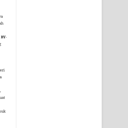
wa
ah
 BY-
g
eri
a
,
uat
suk