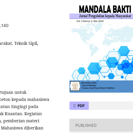
2.140
akat, Teknik Sipil,
rtujuan untuk
beton kepada mahasiswa
PDF
antan Singingi pada
uk Kuantan. Kegiatan
n, pemberian materi
PUBLISHED
n. Mahasiswa diberikan