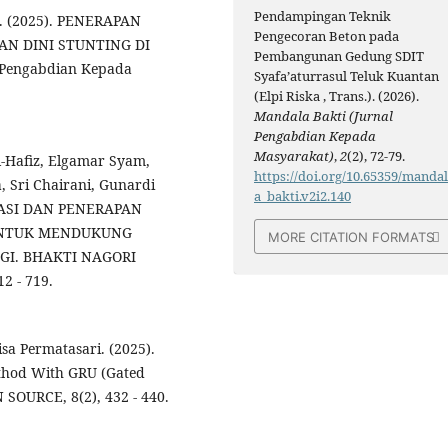
Pendampingan Teknik
 S. (2025). PENERAPAN
Pengecoran Beton pada
AN DINI STUNTING DI
Pembangunan Gedung SDIT
Pengabdian Kepada
Syafa’aturrasul Teluk Kuantan
(Elpi Riska , Trans.). (2026).
Mandala Bakti (Jurnal
Pengabdian Kepada
Masyarakat)
,
2
(2), 72-79.
l-Hafiz, Elgamar Syam,
https://doi.org/10.65359/manda
a, Sri Chairani, Gunardi
a_bakti.v2i2.140
ISASI DAN PENERAPAN
 UNTUK MENDUKUNG
MORE CITATION FORMATS
GI. BHAKTI NAGORI
2 - 719.
isa Permatasari. (2025).
ethod With GRU (Gated
OURCE, 8(2), 432 - 440.