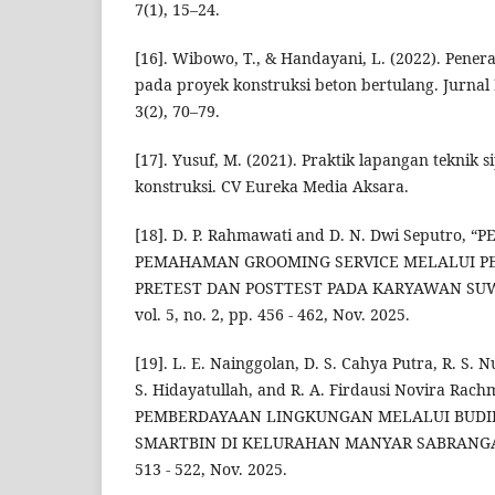
7(1), 15–24.
[16]. Wibowo, T., & Handayani, L. (2022). Pener
pada proyek konstruksi beton bertulang. Jurnal
3(2), 70–79.
[17]. Yusuf, M. (2021). Praktik lapangan teknik s
konstruksi. CV Eureka Media Aksara.
[18]. D. P. Rahmawati and D. N. Dwi Seputro, 
PEMAHAMAN GROOMING SERVICE MELALUI PE
PRETEST DAN POSTTEST PADA KARYAWAN SUW
vol. 5, no. 2, pp. 456 - 462, Nov. 2025.
[19]. L. E. Nainggolan, D. S. Cahya Putra, R. S. 
S. Hidayatullah, and R. A. Firdausi Novira Rac
PEMBERDAYAAN LINGKUNGAN MELALUI BUDID
SMARTBIN DI KELURAHAN MANYAR SABRANGAN”, 
513 - 522, Nov. 2025.