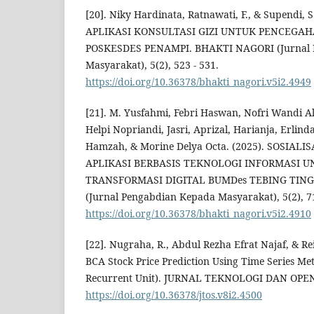
[20]. Niky Hardinata, Ratnawati, F., & Supendi,
APLIKASI KONSULTASI GIZI UNTUK PENCEGAH
POSKESDES PENAMPI. BHAKTI NAGORI (Jurnal 
Masyarakat), 5(2), 523 - 531.
https://doi.org/10.36378/bhakti_nagori.v5i2.4949
[21]. M. Yusfahmi, Febri Haswan, Nofri Wandi A
Helpi Nopriandi, Jasri, Aprizal, Harianja, Erlind
Hamzah, & Morine Delya Octa. (2025). SOSIAL
APLIKASI BERBASIS TEKNOLOGI INFORMASI
TRANSFORMASI DIGITAL BUMDes TEBING TING
(Jurnal Pengabdian Kepada Masyarakat), 5(2), 71
https://doi.org/10.36378/bhakti_nagori.v5i2.4910
[22]. Nugraha, R., Abdul Rezha Efrat Najaf, & Re
BCA Stock Price Prediction Using Time Series M
Recurrent Unit). JURNAL TEKNOLOGI DAN OPEN S
https://doi.org/10.36378/jtos.v8i2.4500