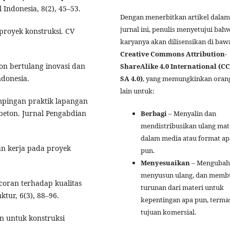
 Indonesia, 8(2), 45–53.
Dengan menerbitkan artikel dalam
jurnal ini, penulis menyetujui bah
proyek konstruksi. CV
karyanya akan dilisensikan di baw
Creative Commons Attribution-
ton bertulang inovasi dan
ShareAlike 4.0 International (CC
ndonesia.
SA 4.0)
, yang memungkinkan oran
lain untuk:
ampingan praktik lapangan
 beton. Jurnal Pengabdian
Berbagi
– Menyalin dan
mendistribusikan ulang mat
dalam media atau format ap
tan kerja pada proyek
pun.
Menyesuaikan
– Mengubah
menyusun ulang, dan memb
coran terhadap kualitas
turunan dari materi untuk
ktur, 6(3), 88–96.
kepentingan apa pun, terma
tujuan komersial.
on untuk konstruksi