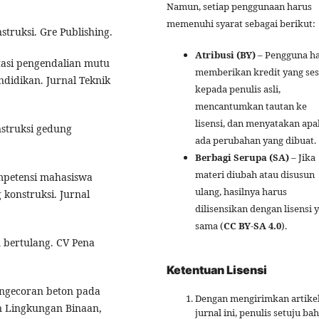
Namun, setiap penggunaan harus
memenuhi syarat sebagai berikut:
nstruksi. Gre Publishing.
Atribusi (BY)
– Pengguna h
ntasi pengendalian mutu
memberikan kredit yang ses
idikan. Jurnal Teknik
kepada penulis asli,
mencantumkan tautan ke
lisensi, dan menyatakan ap
nstruksi gedung
ada perubahan yang dibuat.
Berbagi Serupa (SA)
– Jika
materi diubah atau disusun
kompetensi mahasiswa
ulang, hasilnya harus
konstruksi. Jurnal
dilisensikan dengan lisensi 
sama (
CC BY-SA 4.0
).
n bertulang. CV Pena
Ketentuan Lisensi
pengecoran beton pada
Dengan mengirimkan artikel
an Lingkungan Binaan,
jurnal ini, penulis setuju ba