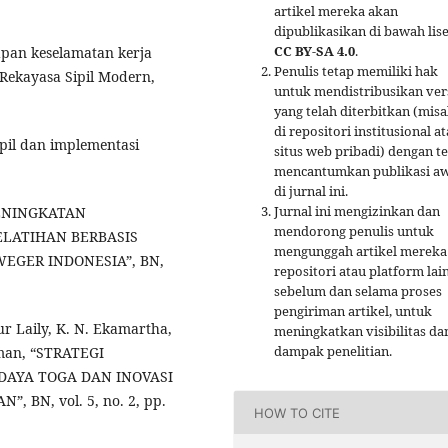
artikel mereka akan
dipublikasikan di bawah lis
CC BY-SA 4.0
.
apan keselamatan kerja
Penulis tetap memiliki hak
 Rekayasa Sipil Modern,
untuk mendistribusikan ver
yang telah diterbitkan (mis
di repositori institusional a
ipil dan implementasi
situs web pribadi) dengan t
mencantumkan publikasi a
di jurnal ini.
Jurnal ini mengizinkan dan
“PENINGKATAN
mendorong penulis untuk
LATIHAN BERBASIS
mengunggah artikel mereka
EGER INDONESIA”, BN,
repositori atau platform lai
sebelum dan selama proses
pengiriman artikel, untuk
Nur Laily, K. N. Ekamartha,
meningkatkan visibilitas da
dampak penelitian.
hman, “STRATEGI
AYA TOGA DAN INOVASI
BN, vol. 5, no. 2, pp.
HOW TO CITE