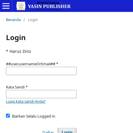
Beranda
/
Login
Login
* Harus Diisi
##user.usernameOrEmail##
*
Kata Sandi
*
Lupa kata sandi Anda?
Biarkan Selalu Logged in
Daftar
Login